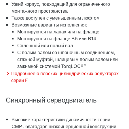
Узкий корпус, подходящий для ограниченного
монтажного пространства
Также доступен с уменьшенным люфтом
Возможные варианты исполнения:
Система крепления TorqLOC® с полым валом
Монтируются на лапах или на фланце
Монтируются на фланце B5 или B14
Сплошной или полый вал
С полым валом со шпоночным соединением,
стяжной муфтой, шлицевым полым валом или
®
зажимной системой TorqLOC®
Подробнее о плоских цилиндрических редукторах
серии F
Синхронный серводвигатель
Высокие характеристики динамичности серии
адаптер
CMP.. благодаря низкоинерционной конструкции