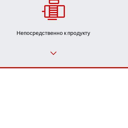
Непосредственно к продукту
Форма обратной связи
Филиалы
Или сначала получите обзор
Контактная информация
Online Support