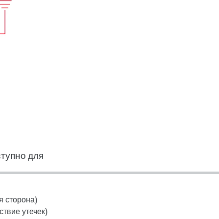
тупно для
я сторона)
твие утечек)