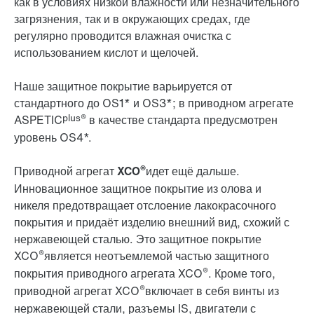
как в условиях низкой влажности или незначительного
загрязнения, так и в окружающих средах, где
регулярно проводится влажная очистка с
использованием кислот и щелочей.
Наше защитное покрытие варьируется от
стандартного до OS1* и OS3*; в приводном агрегате
plus®
ASPETIC
в качестве стандарта предусмотрен
уровень OS4*.
®
Приводной агрегат XCO
идет ещё дальше.
Инновационное
защитное покрытие из олова и
никеля предотвращает отслоение лакокрасочного
покрытия
и придаёт изделию внешний вид, схожий с
нержавеющей сталью. Это защитное покрытие
®
XCO
является неотъемлемой частью защитного
®
покрытия приводного агрегата XCO
. Кроме того,
®
приводной агрегат XCO
включает в себя винты из
нержавеющей стали, разъемы IS, двигатели с