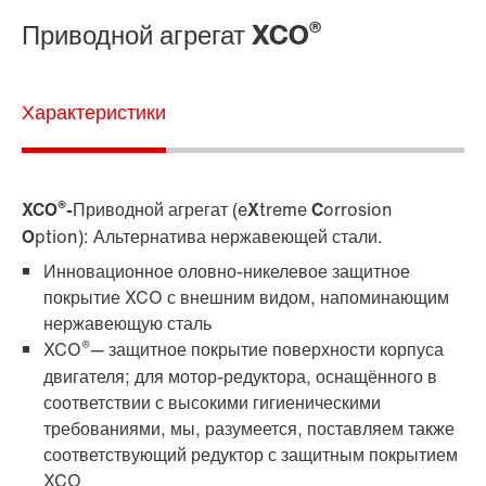
Филиалы
®
Приводной агрегат XCO
Контактная информация
Характеристики
®
XCO
-
Приводной агрегат
(e
X
treme
C
orrosion
O
ption): Альтернатива нержавеющей стали.
Инновационное оловно-никелевое защитное
покрытие XCO с внешним видом, напоминающим
нержавеющую сталь
®
XCO
— защитное покрытие поверхности корпуса
двигателя; для мотор-редуктора, оснащённого в
соответствии с высокими гигиеническими
требованиями, мы, разумеется, поставляем также
соответствующий редуктор с защитным покрытием
XCO