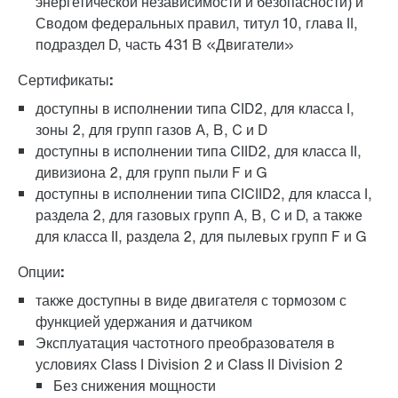
энергетической независимости и безопасности) и
Сводом федеральных правил, титул 10, глава II,
подраздел D, часть 431 B «Двигатели»
Сертификаты:
доступны в исполнении типа CID2, для класса I,
зоны 2, для групп газов A, B, C и D
доступны в исполнении типа CIID2, для класса II,
дивизиона 2, для групп пыли F и G
доступны в исполнении типа CICIID2, для класса I,
раздела 2, для газовых групп A, B, C и D, а также
для класса II, раздела 2, для пылевых групп F и G
Опции:
также доступны в виде двигателя с тормозом с
функцией удержания и датчиком
Эксплуатация частотного преобразователя в
условиях Class I Division 2 и Class II Division 2
Без снижения мощности