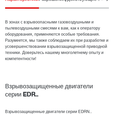
Подбор привода
Конфигуратор продукции
Выбрать продукт для замены
В зонах с взрывоопасными газовоздушными и
пылевоздушными смесями к вам, как к оператору
оборудования, применяются особые требования.
Или сначала получите обзор
Тормоза и управление тормозом
Разумеется, мы также соблюдаем их при разработке и
Online Support
усовершенствовании взрывозащищенной приводной
техники. Доверьтесь нашему многолетнему опыту и
компетентности!
блок управления тормозом
Взрывозащищенные двигатели
Защита поверхности и коррозии
серии EDR..
Взрывозащищенные двигатели серии EDRN..
датчик