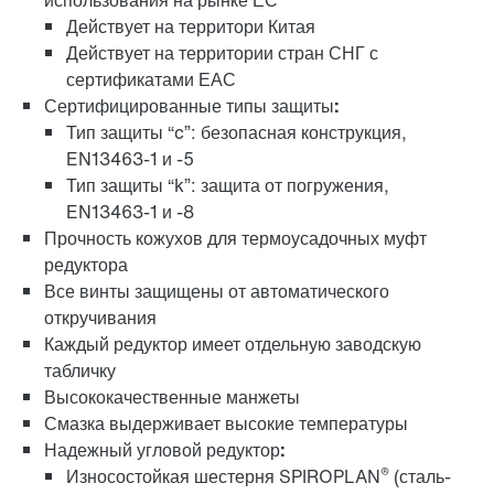
использования на рынке ЕС
Действует на территори Китая
Действует на территории стран СНГ с
Система крепления TorqLOC® с полым валом
сертификатами ЕАС
Сертифицированные типы защиты:
Тип защиты “c”: безопасная конструкция,
EN13463-1 и -5
Тип защиты “k”: защита от погружения,
EN13463-1 и -8
Прочность кожухов для термоусадочных муфт
редуктора
Все винты защищены от автоматического
откручивания
Каждый редуктор имеет отдельную заводскую
табличку
Высококачественные манжеты
Защита поверхности и коррозии
Смазка выдерживает высокие температуры
Надежный угловой редуктор:
®
Износостойкая шестерня SPIROPLAN
(сталь-