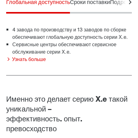
Глобальная доступность
Сроки поставки
Подробное
Контактная информация
4 завода по производству и 13 заводов по сборке
обеспечивают глобальную доступность серии X.e.
Сервисные центры обеспечивают сервисное
обслуживание серии X.e.
Узнать больше
Именно это делает серию X.e такой
уникальной –
эффективность. опыт.
превосходство