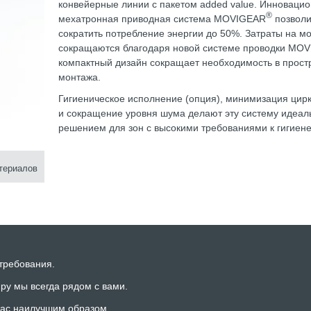
конвейерные линии с пакетом added value. Инноваци
®
мехатронная приводная система MOVIGEAR
позволи
сократить потребление энергии до 50%. Затраты на м
сокращаются благодаря новой системе проводки MO
компактный дизайн сокращает необходимость в прост
монтажа.
Гигиеническое исполнение (опция), минимизация цир
и сокращение уровня шума делают эту систему идеа
решением для зон с высокими требованиями к гигиене
териалов
требования.
ру мы всегда рядом с вами.
 вас наилучшим образом.