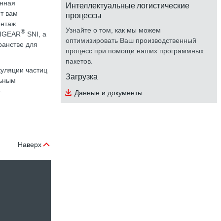
онная
Интеллектуальные логистические
процессы
т вам
онтаж
Узнайте о том, как мы можем
®
VIGEAR
SNI, а
оптимизировать Ваш производственный
ранстве для
процесс при помощи наших программных
пакетов.
куляции частиц
Загрузка
льным
.
Данные и документы
Наверх