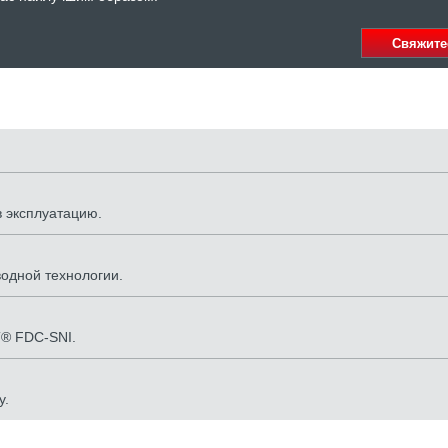
Свяжите
 эксплуатацию.
одной технологии.
T® FDC-SNI.
у.