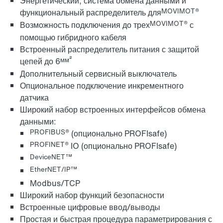
Энергетический, система обмена данными и
MOVIMOT®
функциональный распределитель для
MOVIMOT®
Возможность подключения до трех
с
помощью гибридного кабеля
Встроенный распределитель питания с защитой
мм²
цепей до 6
Дополнительный сервисный выключатель
Опциональное подключение инкрементного
датчика
Широкий набор встроенных интерфейсов обмена
данными:
PROFIBUS®
(опционально PROFIsafe)
PROFINET®
IO (опционально PROFIsafe)
DeviceNET™
EtherNET/IP™
Modbus/TCP
Широкий набор функций безопасности
Встроенные цифровые ввод/выводы
Простая и быстрая процедура параметрирования с