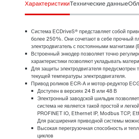
Характеристики
Технические данные
Обл
Конфигуратор продукции
Система ECDriveS® представляет собой приво
более 250%. Они сочетают в себе прочный п
электродвигатель с постоянными магнитами (
Встроенный энкодер позволяет точно регулир
характеристики позволяют укладывать матери
Для защиты электродвигателя предусмотрен т
текущей температуры электродвигателя.
Привод роликов ECR-A и мотор-редуктор ECG
Доступен в версиях 24 В или 48 В
Электронный заводской шильдик позволяет
система не является такой простой и легко
PROFINET IO, Ethernet IP, Modbus TCP, E
Для расширения приводной системы можно
Высокая перегрузочная способность и теп
циклов