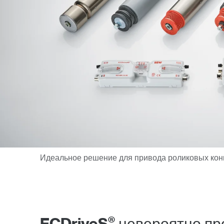
®
ECDriveS
невероятно про