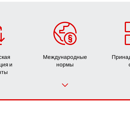
ская
Международные
Прина
ия и
нормы
нты