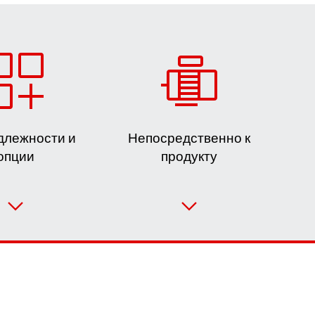
длежности и
Непосредственно к
опции
продукту
Форма обратной связи
Филиалы
Или сначала получите обзор