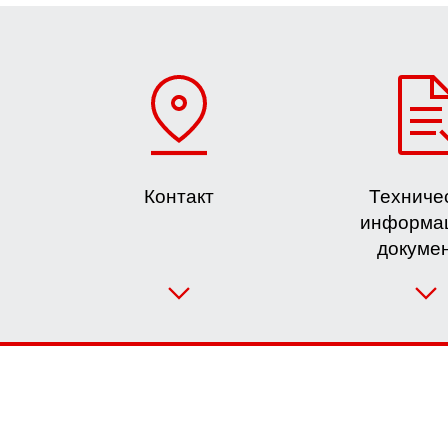
Контакт
Техниче
информац
докуме
Подбор привода